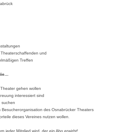
nabrück
ABONNEMENT GEW1
ABONNEMENT FREITAG – BLAU
ABONNEMENT WOCHENEND –
GELB
nstaltungen
 Theaterschaffenden und
ABONNEMENT DONNERSTAG –
gelmäßigen Treffen
ROT
 Sie…
ABONNEMENT DIENSTAG –
ORANGE
 Theater gehen wollen
ABONNEMENT GEW2
reuung interessiert sind
n suchen
ABONNEMENT – SILBER
en Besucherorganisation des Osnabrücker Theaters
rteile dieses Vereines nutzen wollen.
ABONNEMENT DU-UND-WIR
ABONNEMENT – EINSTEIGER
m jeder Mitglied wird, der ein Abo erwirbt!