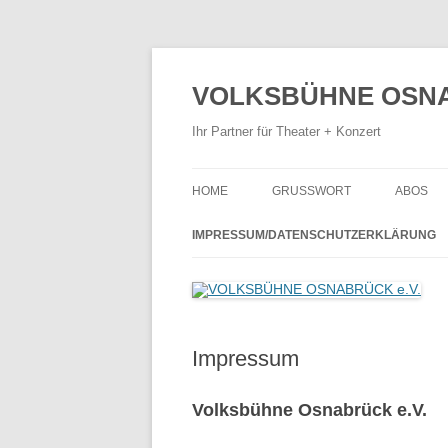
Zum
Inhalt
springen
VOLKSBÜHNE OSNA
Ihr Partner für Theater + Konzert
HOME
GRUSSWORT
ABOS
THEAT
IMPRESSUM/DATENSCHUTZERKLÄRUNG
KONZE
TANZT
Impressum
Volksbühne Osnabrück e.V.